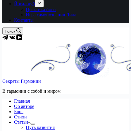
Йога-клуб
Практика йоги
Игра самопознания Лила
Контакты
Поиск
Секреты Гармонии
В гармонии c собой и миром
Главная
Об авторе
Блог
Стихи
Статьи
Путь развития