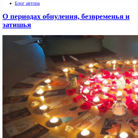
Блог автора
О периодах обнуления, безвременья и
затишья