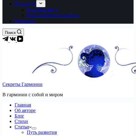
Йога-клуб
Практика йоги
Игра самопознания Лила
Контакты
Поиск
Секреты Гармонии
В гармонии c собой и миром
Главная
Об авторе
Блог
Стихи
Статьи
Путь развития