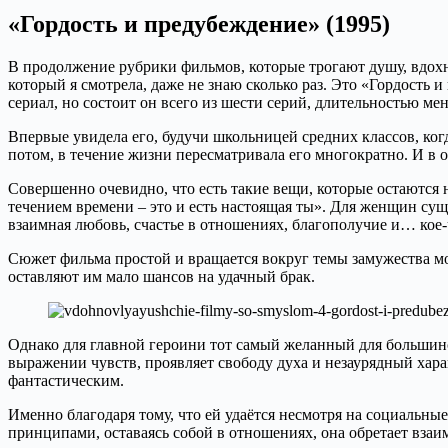
«Гордость и предубеждение» (1995)
В продолжение рубрики фильмов, которые трогают душу, вдох
который я смотрела, даже не знаю сколько раз. Это «Гордость 
сериал, но состоит он всего из шести серий, длительностью ме
Впервые увидела его, будучи школьницей средних классов, ког
потом, в течение жизни пересматривала его многократно. И в 
Совершенно очевидно, что есть такие вещи, которые остаются 
течением времени – это и есть настоящая ты». Для женщин сущ
взаимная любовь, счастье в отношениях, благополучие и… кое-
Сюжет фильма простой и вращается вокруг темы замужества мо
оставляют им мало шансов на удачный брак.
Однако для главной героини тот самый желанный для большинс
выражении чувств, проявляет свободу духа и незаурядный хар
фантастическим.
Именно благодаря тому, что ей удаётся несмотря на социальны
принципами, оставаясь собой в отношениях, она обретает взаим