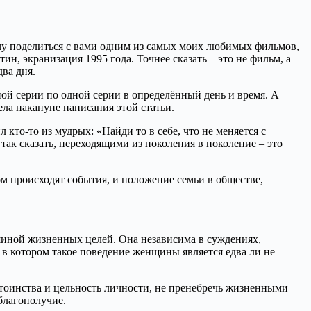
чу поделиться с вами одним из самых моих любимых фильмов,
н, экранизация 1995 года. Точнее сказать – это не фильм, а
два дня.
ной серии по одной серии в определённый день и время. А
ла накануне написания этой статьи.
то-то из мудрых: «Найди то в себе, что не меняется с
ак сказать, переходящими из поколения в поколение – это
м происходят события, и положение семьи в обществе,
шиной жизненных целей. Она независима в суждениях,
в котором такое поведение женщины является едва ли не
стоинства и цельность личности, не пренебречь жизненными
 благополучие.