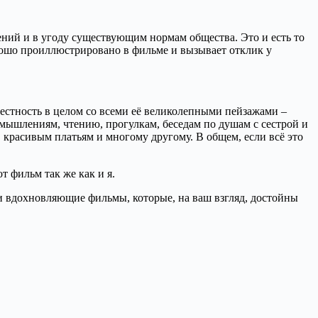
шений и в угоду существующим нормам общества. Это и есть то
хорошо проиллюстрировано в фильме и вызывает отклик у
стность в целом со всеми её великолепными пейзажами –
змышлениям, чтению, прогулкам, беседам по душам с сестрой и
 красивым платьям и многому другому. В общем, если всё это
т фильм так же как и я.
и вдохновляющие фильмы, которые, на ваш взгляд, достойны