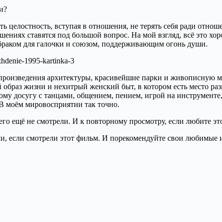
и?
ть целостность, вступая в отношения, не терять себя ради отно
ношениях ставятся под большой вопрос. На мой взгляд, всё это 
браком для галочки и союзом, поддерживающим огонь души.
роизведения архитектуры, красивейшие парки и живописную ме
 образ жизни и нехитрый женский быт, в котором есть место ра
ому досугу с танцами, общением, пением, игрой на инструменте,
 В моём мировосприятии так точно.
го ещё не смотрели. И к повторному просмотру, если любите это
и, если смотрели этот фильм. И порекомендуйте свои любимые 