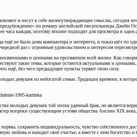
новляют и несут в себе жизнеутверждающие смыслы, сегодня хо
и предубеждение» по роману английской писательницы Джейн Ости
нее часа каждая, поэтому вполне подходит для просмотра в один-
да ещё не было дома компьютера и интернета, и показ шёл по од
очередной раз с огромным удовольствием и интересом пересмотре
неизменными и ценными на протяжении всей жизни. Как говорил к
ествуют такие темы, которые остаются актуальными и ценными, т
что ещё, без чего предыдущие пункты теряют свою силу.
лодых девушек из небогатой семьи. Традиции времени, в которо
тва молодых девушек той эпохи удачный брак, не является вер
актер вопреки существующим устоям общества Англии XIX века, 
е нормы, сохранить индивидуальность, чувство собственного до
ную любовь и находит своё счастье, а вместе с ним богатство и