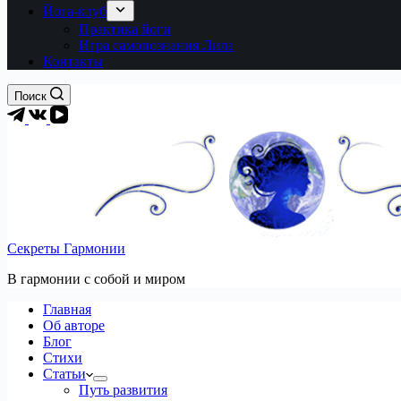
Йога-клуб
Практика йоги
Игра самопознания Лила
Контакты
Поиск
Секреты Гармонии
В гармонии c собой и миром
Главная
Об авторе
Блог
Стихи
Статьи
Путь развития