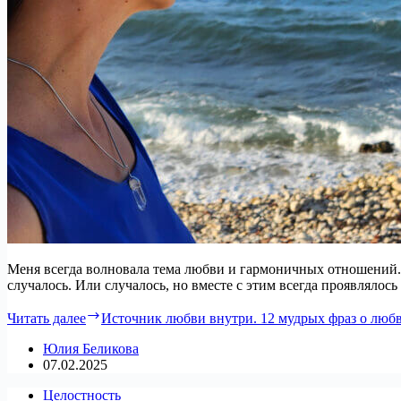
Меня всегда волновала тема любви и гармоничных отношений. 
случалось. Или случалось, но вместе с этим всегда проявляло
Читать далее
Источник любви внутри. 12 мудрых фраз о люб
Юлия Беликова
07.02.2025
Целостность