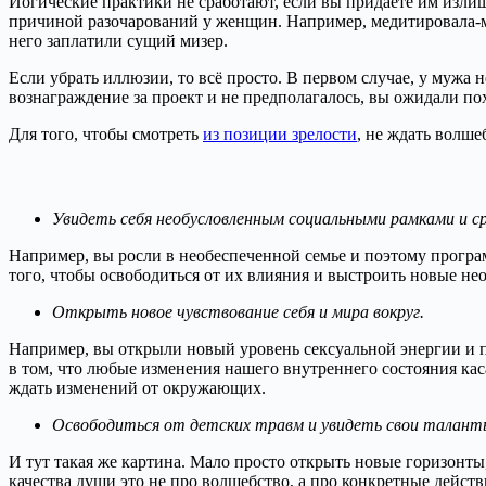
Йогические практики не сработают, если вы придаёте им изли
причиной разочарований у женщин. Например, медитировала-мед
него заплатили сущий мизер.
Если убрать иллюзии, то всё просто. В первом случае, у мужа 
вознаграждение за проект и не предполагалось, вы ожидали по
Для того, чтобы смотреть
из позиции зрелости
, не ждать волше
Увидеть себя необусловленным социальными рамками и ср
Например, вы росли в необеспеченной семье и поэтому програ
того, чтобы освободиться от их влияния и выстроить новые не
Открыть новое чувствование себя и мира вокруг.
Например, вы открыли новый уровень сексуальной энергии и по
в том, что любые изменения нашего внутреннего состояния кас
ждать изменений от окружающих.
Освободиться от детских травм и увидеть свои таланты
И тут такая же картина. Мало просто открыть новые горизонты
качества души это не про волшебство, а про конкретные действ