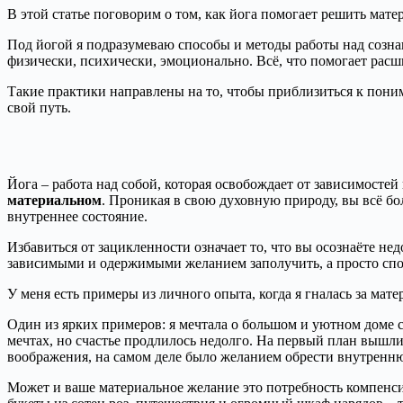
В этой статье поговорим о том, как йога помогает решить ма
Под йогой я подразумеваю способы и методы работы над созна
физически, психически, эмоционально. Всё, что помогает рас
Такие практики направлены на то, чтобы приблизиться к поним
свой путь.
Йога – работа над собой, которая освобождает от зависимосте
материальном
. Проникая в свою духовную природу, вы всё бо
внутреннее состояние.
Избавиться от зацикленности означает то, что вы осознаёте не
зависимыми и одержимыми желанием заполучить, а просто спок
У меня есть примеры из личного опыта, когда я гналась за мате
Один из ярких примеров: я мечтала о большом и уютном доме с 
мечтах, но счастье продлилось недолго. На первый план вышли 
воображения, на самом деле было желанием обрести внутренн
Может и ваше материальное желание это потребность компенси