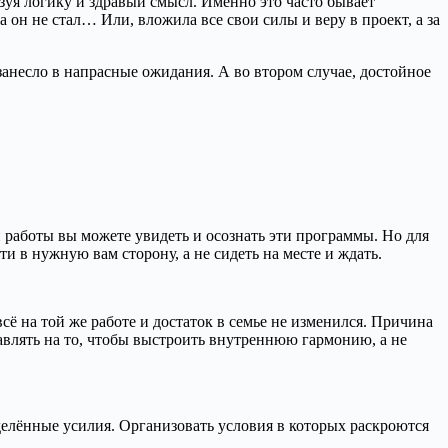
зуя логику и здравый смысл. Именно это часто бывает
он не стал… Или, вложила все свои силы и веру в проект, а за
 занесло в напрасные ожидания. А во втором случае, достойное
 работы вы можете увидеть и осознать эти программы. Но для
и в нужную вам сторону, а не сидеть на месте и ждать.
ё на той же работе и достаток в семье не изменился. Причина
авлять на то, чтобы выстроить внутреннюю гармонию, а не
еделённые усилия. Организовать условия в которых раскроются