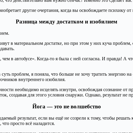
то, что действительно вам нужно сейчас? Именно это сделает ва
иобретает другие очертания, когда вы освобождаете психику от
Разница между достатком и изобилием
лием.
ивут в материальном достатке, но при этом у них куча проблем,
давать.
ем в автобусе». Когда-то я была с ней согласна. И правда! А ч
 суть проблем, я поняла, что больше не хочу тратить энергию на
точников внутреннего изобилия.
ности необходимо исцелять изнутри, освобождая сознание от 
ок, создавая для этого условия снаружи. Однако, результат не 
Йога — это не волшебство
даемый результат, если вы ещё не созрели к тому, чтобы решать
 что просто всё наладится.