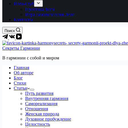
Йога-клуб
Практика йоги
Игра самопознания Лила
Контакты
Поиск
Секреты Гармонии
В гармонии c собой и миром
Главная
Об авторе
Блог
Стихи
Статьи
Путь развития
Внутренняя гармония
Самореализация
Отношения
Женская природа
Духовное пробуждение
Целостность