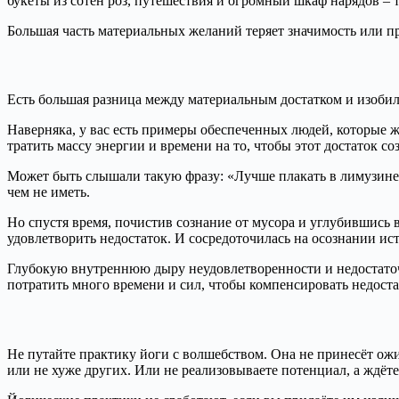
букеты из сотен роз, путешествия и огромный шкаф нарядов – 
Большая часть материальных желаний теряет значимость или пр
Есть большая разница между материальным достатком и изоби
Наверняка, у вас есть примеры обеспеченных людей, которые ж
тратить массу энергии и времени на то, чтобы этот достаток соз
Может быть слышали такую фразу: «Лучше плакать в лимузине, ч
чем не иметь.
Но спустя время, почистив сознание от мусора и углубившись в
удовлетворить недостаток. И сосредоточилась на осознании ис
Глубокую внутреннюю дыру неудовлетворенности и недостаточ
потратить много времени и сил, чтобы компенсировать недостат
Не путайте практику йоги с волшебством. Она не принесёт ожи
или не хуже других. Или не реализовываете потенциал, а ждёте,