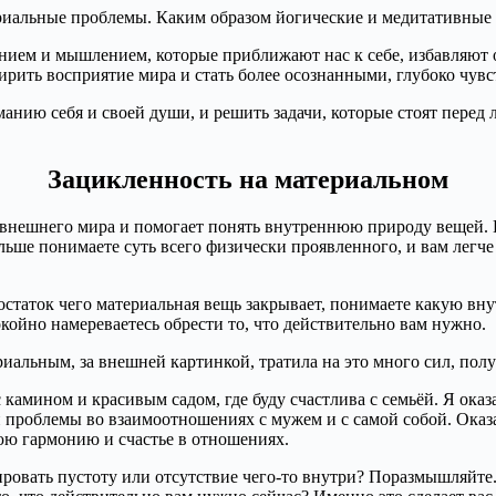
териальные проблемы. Каким образом йогические и медитативные
нием и мышлением, которые приближают нас к себе, избавляют 
ширить восприятие мира и стать более осознанными, глубоко чу
анию себя и своей души, и решить задачи, которые стоят перед 
Зацикленность на материальном
й внешнего мира и помогает понять внутреннюю природу вещей. 
льше понимаете суть всего физически проявленного, и вам легче
достаток чего материальная вещь закрывает, понимаете какую вн
ойно намереваетесь обрести то, что действительно вам нужно.
риальным, за внешней картинкой, тратила на это много сил, полу
камином и красивым садом, где буду счастлива с семьёй. Я оказ
проблемы во взаимоотношениях с мужем и с самой собой. Оказало
юю гармонию и счастье в отношениях.
ровать пустоту или отсутствие чего-то внутри? Поразмышляйте