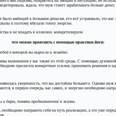
шнего мистицизма, опираетесь на эмоции и интуицию, не исполь
итировала, ждала, что муж станет зарабатывать больше денег, а 
не было амбиций к большим деньгам, его всё устраивало, это вас
хвалы и поэтому вбухали тонну энергии.
бства и не впадать в иллюзии, конкретизируем
что можно прояснить с помощью практики йоги:
едой в которой вы выросли и живёте.
ммы выживания у вас также из этой среды. С помощью духовной
обходимо прилагать конкретные усилия, принимать решения и идт
явилась уверенность, что вы достойны большего. Однако муж вс
аются, в первую очередь, вас самих, и энергию необходимо напр
 и дары, понять предназначение в жизни.
, необходимо направить себя на путь реализации, а это уже опр
ия.