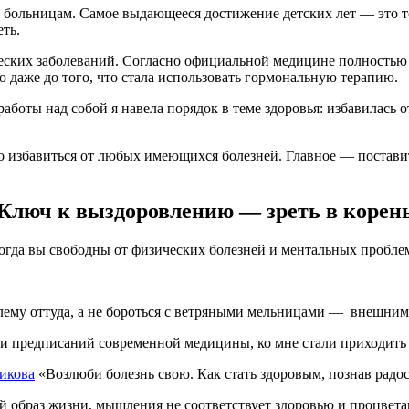
о больницам. Самое выдающееся достижение детских лет — это т
еть.
ческих заболеваний. Согласно официальной медицине полностью
о даже до того, что стала использовать гормональную терапию.
работы над собой я навела порядок в теме здоровья: избавилась о
о избавиться от любых имеющихся болезней. Главное — поставить
Ключ к выздоровлению — зреть в корен
 Когда вы свободны от физических болезней и ментальных пробл
лему оттуда, а не бороться с ветряными мельницами — внешни
тв и предписаний современной медицины, ко мне стали приходить
икова
«Возлюби болезнь свою. Как стать здоровым, познав радо
Мой образ жизни, мышления не соответствует здоровью и процвет