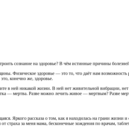
строить сознание на здоровье? В чём истинные причины болезней
ны. Физическое здоровье — это то, что даёт нам возможность 
это, конечно же, здоровье.
дите в ней никакой жизни. В ней нет живительной вибрации, не
летка — мертва. Разве можно лечить живое — мертвым? Разве ме
яся. Яркого рассказа о том, как я находилась на грани жизни и 
 от страха за меня мама, бесконечные хождения по врачам, табле