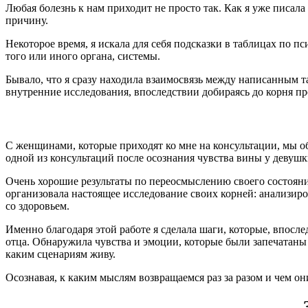
Любая болезнь к нам приходит не просто так. Как я уже писал
причину.
Некоторое время, я искала для себя подсказки в таблицах по п
того или иного органа, системы.
Бывало, что я сразу находила взаимосвязь между написанным т
внутренние исследования, впоследствии добираясь до корня п
С женщинами, которые приходят ко мне на консультации, мы об
одной из консультаций после осознания чувства вины у девушки
Очень хорошие результаты по переосмыслению своего состояния
организовала настоящее исследование своих корней: анализир
со здоровьем.
Именно благодаря этой работе я сделала шаги, которые, впосле
отца. Обнаружила чувства и эмоции, которые были запечатаны 
каким сценариям живу.
Осознавая, к каким мыслям возвращаемся раз за разом и чем о