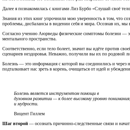
Далее я познакомилась с книгами Лиз Бурбо «Слушай своё тел
Знания из этих книг упрочнили мою уверенность в том, что с
проблемы, дисбалансы в видении себя и мира. Осознав их, мы 
Согласно учению Аюрведы физические симптомы болезни — это
ментального пространства.
Соответственно, если тело болеет, значит вы идёте против св
сценариев нездоровья. Неважно, получили вы их по родовой л
Болезнь — это информация с которой вы соединились и через не
подталкивает нас зреть в корень, очищаться от идей и убежден
Болезнь является инструментом помощи в
духовном развитии — к более высокому уровню понимания
и мудрости.
Вицент Гиллем
Шаг второй
— осознать причинно-следственные связи и начат