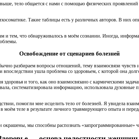
а выше, тело общается с нами с помощью физических проявлений
сихосоматике. Такие таблицы есть у различных авторов. В них о
ам и тем, что обнаруживалось в моём сознании. Иногда, информа
роблемы.
Освобождение от сценариев болезней
ычно разбираем вопросы отношений, тему взаимосвязи чувств и 
 впоследствии ушла проблема со здоровьем, с которой она долго
 здоровья и того, как оно взаимосвязано с кармическими задача
овала, систематизировала информацию, использовала духовные 
дствии, помогли мне исцелить тело от болезней. Я увидела взаи
в моём теле в результате личного травмирующего опыта и переда
ни окрашены, мы способны распознать «запрограммированные» ча
Здоровье — основа целостности женщин