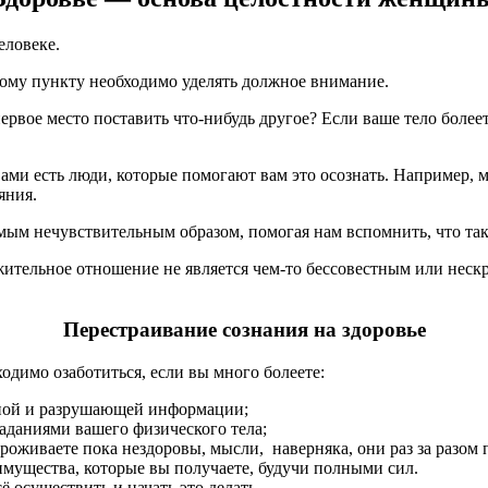
еловеке.
ому пункту необходимо уделять должное внимание.
ервое место поставить что-нибудь другое? Если ваше тело болеет
с вами есть люди, которые помогают вам это осознать. Например
яния.
амым нечувствительным образом, помогая нам вспомнить, что та
ажительное отношение не является чем-то бессовестным или нес
Перестраивание сознания на здоровье
одимо озаботиться, если вы много болеете:
вной и разрушающей информации;
раданиями вашего физического тела;
роживаете пока нездоровы, мысли, наверняка, они раз за разом 
еимущества, которые вы получаете, будучи полными сил.
 осуществить и начать это делать.