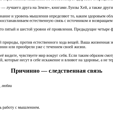
о — лучшего друга на Земле», книгами Луизы Хей, а также друг
ознание и уровень мышления определяют то, каким здоровьем обл
восстанавливаем естественную связь с источником и возвращаем 
 пятый и шестой уровни её проявления. Предыдущие четыре фо
оей природы, против естественного хода вещей. Ваша жизненная 
инии или приобрели уже с течением своей жизни.
ё видите, чувствуете мир вокруг себя. Если таким образом смот
ий, которые несут в себе искажение и влияют на здоровье, а не
Причинно — следственная связь
, любви
ь работу с мышлением.