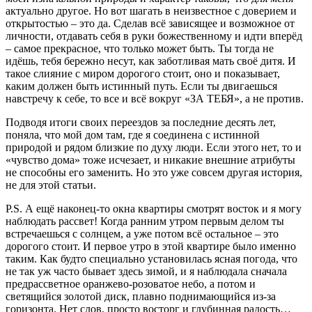
актуально другое. Но вот шагать в неизвестное с доверием и
открытостью – это да. Сделав всё зависящее и возможное от
личности, отдавать себя в руки божественному и идти вперёд
– самое прекрасное, что только может быть. Ты тогда не
идёшь, тебя бережно несут, как заботливая мать своё дитя. И
такое слияние с миром дорогого стоит, оно и показывает,
каким должен быть истинный путь. Если ты двигаешься
навстречу к себе, то все и всё вокруг «ЗА ТЕБЯ», а не против.
Подводя итоги своих переездов за последние десять лет,
поняла, что мой дом там, где я соединена с истинной
природой и рядом близкие по духу люди. Если этого нет, то и
«чувство дома» тоже исчезает, и никакие внешние атрибуты
не способны его заменить. Но это уже совсем другая история,
не для этой статьи.
P.S. А ещё наконец-то окна квартиры смотрят восток и я могу
наблюдать рассвет! Когда ранним утром первым делом ты
встречаешься с солнцем, а уже потом всё остальное – это
дорогого стоит. И первое утро в этой квартире было именно
таким. Как будто специально установилась ясная погода, что
не так уж часто бывает здесь зимой, и я наблюдала сначала
предрассветное оранжево-розоватое небо, а потом и
светящийся золотой диск, плавно поднимающийся из-за
горизонта. Нет слов, просто восторг и глубинная радость…