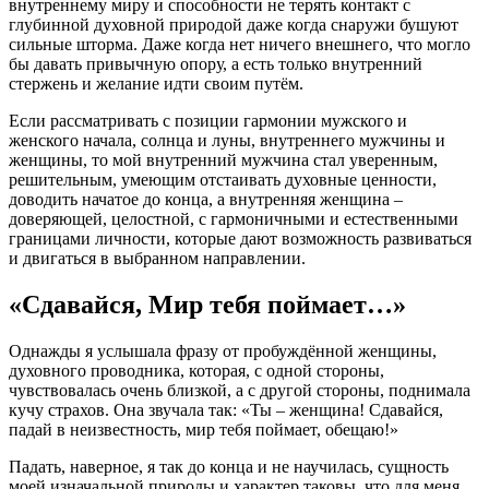
внутреннему миру и способности не терять контакт с
глубинной духовной природой даже когда снаружи бушуют
сильные шторма. Даже когда нет ничего внешнего, что могло
бы давать привычную опору, а есть только внутренний
стержень и желание идти своим путём.
Если рассматривать с позиции гармонии мужского и
женского начала, солнца и луны, внутреннего мужчины и
женщины, то мой внутренний мужчина стал уверенным,
решительным, умеющим отстаивать духовные ценности,
доводить начатое до конца, а внутренняя женщина –
доверяющей, целостной, с гармоничными и естественными
границами личности, которые дают возможность развиваться
и двигаться в выбранном направлении.
«Сдавайся, Мир тебя поймает…»
Однажды я услышала фразу от пробуждённой женщины,
духовного проводника, которая, с одной стороны,
чувствовалась очень близкой, а с другой стороны, поднимала
кучу страхов. Она звучала так: «Ты – женщина! Сдавайся,
падай в неизвестность, мир тебя поймает, обещаю!»
Падать, наверное, я так до конца и не научилась, сущность
моей изначальной природы и характер таковы, что для меня