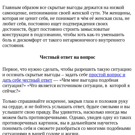
Главным образом все скрытые выгоды держатся на низкой
самооценке, непонимании своей женской сути. Ум женщины,
которая не ценит себя, не понимает в чём её женская сила, не
любит себя, постоянно ищет подтверждения своих
достоинств, будет постоянно строить замысловатые
конструкции в подсознании, чтобы хоть как-то уменьшить
боль и дискомфорт от такого негармоничного внутреннего
состояния.
Честный ответ на вопрос
Первое, что нужно сделать, чтобы разрешить такую ситуацию
и осознать скрытые выгоды – задать себе
простой вопрос и
дать себе честный ответ
— «Чем мне выгодна подобная
ситуация?» «Что является источником ситуации, в которой я
сейчас?»
Только спрашивайте искренне, закрыв глаза и положив руку
на сердце, и не бойтесь услышать ответ, будьте смелыми и вы
услышите свою правду. Вы удивитесь, насколько иногда мы
можем быть противоречивыми. Однако, увидев одну из таких
противоречивых картинок, вы в дальнейшем научитесь
понимать себя и сможете разобраться со многими подобными
ситуациями в вашей голове и жизни.