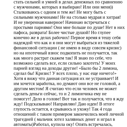
стать сильней и умней в делах денежных по сравнению
с мужчинами, которых я выбираю! Или они меня))
Сталкиваюсь с одним и тем же! Не могу быть с
сильными мужчинами! Не на столько мудрая и хитрая!
И не уверенная наверное! Начинаю встречаться с
простыми парнями! Они мне больше по душе! Нет в них
пафоса, разврата! Более чистые душой! Но глупее
конечно же в делах рабочих! Первое время я тешу себя
надеждой что как и я они могут выбраться из тяжелой
финансовой ситуации ( не имею в виду совсем кризис)
но на ипотечный взнос подкопить не получается, так
как много растрат скажем так! Я знаю по себе, что
возможно сделать все, если сильно захотеть! У моих
парней взгляд на доходы другие! «Было бы 2 лимона,
сделал бы! Кризис! У всех плохо, у нас еще ничего!»
Хотя я вижу что данная ситуация их не устраивает! И
им хочется заработка, но думают они все не головой, а
другим местом! Я считаю что если человек не может
сделать деньги сейчас, то и 2 лимончика ему не
помогут! Дело в голове! Вот так и получается, что я жду
жду! Подсказываю! Направляю! Даю идеи! В итоге
глупость остается, я срываюсь и ухожу! Так 4 года
отношений с таким примером закончились моей личной
трагедией ( мальчик зотел халявных денег и играл в
автоматы)Работал, купила оку! Опять встречалась,