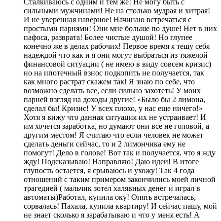
Сталкиваюсь с одним и тем же! Не могу быть с
сильными мужчинами! Не на столько мудрая и хитрая!
И не уверенная наверное! Начинаю встречаться с
простыми парнями! Они мне больше по душе! Нет в них
пафоса, разврата! Более чистые душой! Но глупее
конечно же в делах рабочих! Первое время я тешу себя
надеждой что как и я они могут выбраться из тяжелой
финансовой ситуации ( не имею в виду совсем кризис)
но на ипотечный взнос подкопить не получается, так
как много растрат скажем так! Я знаю по себе, что
возможно сделать все, если сильно захотеть! У моих
парней взгляд на доходы другие! «Было бы 2 лимона,
сделал бы! Кризис! У всех плохо, у нас еще ничего!»
Хотя я вижу что данная ситуация их не устраивает! И
им хочется заработка, но думают они все не головой, а
другим местом! Я считаю что если человек не может
сделать деньги сейчас, то и 2 лимончика ему не
помогут! Дело в голове! Вот так и получается, что я жду
жду! Подсказываю! Направляю! Даю идеи! В итоге
глупость остается, я срываюсь и ухожу! Так 4 года
отношений с таким примером закончились моей личной
трагедией ( мальчик зотел халявных денег и играл в
автоматы)Работал, купила оку! Опять встречалась,
сорвалась! Пахала, купила квартиру! И сейчас пашу, мой
не знает сколько я зарабатываю и что у меня есть! А