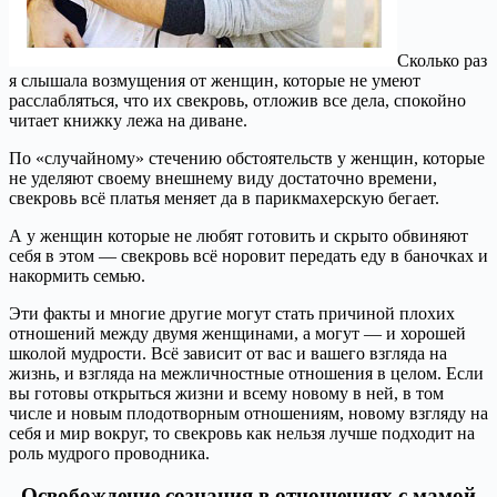
Сколько раз
я слышала возмущения от женщин, которые не умеют
расслабляться, что их свекровь, отложив все дела, спокойно
читает книжку лежа на диване.
По «случайному» стечению обстоятельств у женщин, которые
не уделяют своему внешнему виду достаточно времени,
свекровь всё платья меняет да в парикмахерскую бегает.
А у женщин которые не любят готовить и скрыто обвиняют
себя в этом — свекровь всё норовит передать еду в баночках и
накормить семью.
Эти факты и многие другие могут стать причиной плохих
отношений между двумя женщинами, а могут — и хорошей
школой мудрости. Всё зависит от вас и вашего взгляда на
жизнь, и взгляда на межличностные отношения в целом. Если
вы готовы открыться жизни и всему новому в ней, в том
числе и новым плодотворным отношениям, новому взгляду на
себя и мир вокруг, то свекровь как нельзя лучше подходит на
роль мудрого проводника.
Освобождение сознания в отношениях с мамой