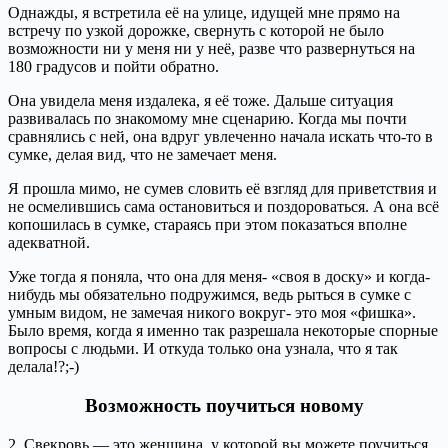
Однажды, я встретила её на улице, идущей мне прямо на
встречу по узкой дорожке, свернуть с которой не было
возможности ни у меня ни у неё, разве что развернуться на
180 градусов и пойти обратно.
Она увидела меня издалека, я её тоже. Дальше ситуация
развивалась по знакомому мне сценарию. Когда мы почти
сравнялись с ней, она вдруг увлеченно начала искать что-то в
сумке, делая вид, что не замечает меня.
Я прошла мимо, не сумев словить её взгляд для приветствия и
не осмелившись сама остановиться и поздороваться. А она всё
копошилась в сумке, стараясь при этом показаться вполне
адекватной.
Уже тогда я поняла, что она для меня- «своя в доску» и когда-
нибудь мы обязательно подружимся, ведь рыться в сумке с
умным видом, не замечая никого вокруг- это моя «фишка».
Было время, когда я именно так разрешала некоторые спорные
вопросы с людьми. И откуда только она узнала, что я так
делала!?;-)
Возможность поучиться новому
2. Свекровь — это женщина, у которой вы можете поучиться.