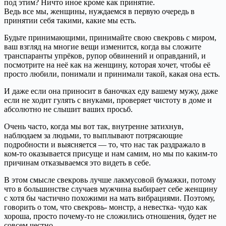
под этим? Ничто иное кроме как принятие.
Ведь все мы, женщины, нуждаемся в первую очередь в
принятии себя такими, какие мы есть.
Будьте принимающими, принимайте свою свекровь с миром,
ваш взгляд на многие вещи изменится, когда вы сложите
транспаранты упрёков, рупор обвинений и оправданий, и
посмотрите на неё как на женщину, которая хочет, чтобы её
просто любили, понимали и принимали такой, какая она есть.
И даже если она приносит в баночках еду вашему мужу, даже
если не ходит гулять с внуками, проверяет чистоту в доме и
абсолютно не слышит ваших просьб.
Очень часто, когда мы вот так, внутренне затихнув,
наблюдаем за людьми, то выплывают потрясающие
подробности и выясняется — то, что нас так раздражало в
ком-то оказывается присуще и нам самим, но мы по каким-то
причинам отказываемся это видеть в себе.
В этом смысле свекровь лучше лакмусовой бумажки, потому
что в большинстве случаев мужчина выбирает себе женщину
с хотя бы частично похожими на мать вибрациями. Поэтому,
говорить о том, что свекровь- монстр, а невестка- чудо как
хороша, просто почему-то не сложились отношения, будет не
совсем честно.