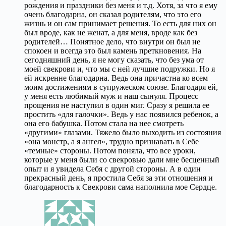
рождения и праздники без меня и т.д. Хотя, за что я ему
очень благодарна, он сказал родителям, что это его
жизнь и он сам принимает решения. То есть для них он
был вроде, как не женат, а для меня, вроде как без
родителей… Понятное дело, что внутри он был не
спокоен и всегда это был камень преткновения. На
сегодняшний день, я не могу сказать, что без ума от
моей свекрови и, что мы с ней лучшие подружки. Но я
ей искренне благодарна. Ведь она причастна ко всем
моим достижениям в супружеском союзе. Благодаря ей,
у меня есть любимый муж и наш сынуля. Процесс
прощения не наступил в один миг. Сразу я решила ее
простить «для галочки». Ведь у нас появился ребенок, а
она его бабушка. Потом стала на нее смотреть
«другими» глазами. Тяжело было выходить из состояния
«она монстр, а я ангел», трудно признавать в Себе
«темные» стороны. Потом поняла, что все уроки,
которые у меня были со свекровью дали мне бесценный
опыт и я увидела Себя с другой стороны. А в один
прекрасный день, я простила Себя за эти отношения и
благодарность к Свекрови сама наполнила мое Сердце.