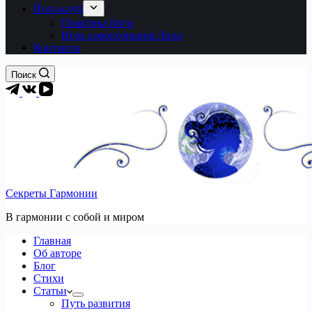
Йога-клуб
Практика йоги
Игра самопознания Лила
Контакты
Поиск
Секреты Гармонии
В гармонии c собой и миром
Главная
Об авторе
Блог
Стихи
Статьи
Путь развития