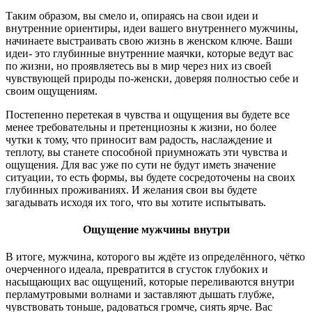
Таким образом, вы смело и, опираясь на свои идеи и
внутренние ориентиры, идеи вашего внутреннего мужчины,
начинаете выстраивать свою жизнь в женском ключе. Ваши
идеи- это глубинные внутренние маячки, которые ведут вас
по жизни, но проявляетесь вы в мир через них из своей
чувствующей природы по-женски, доверяя полностью себе и
своим ощущениям.
Постепенно перетекая в чувства и ощущения вы будете все
менее требовательны и претенциозны к жизни, но более
чутки к тому, что приносит вам радость, наслаждение и
теплоту, вы станете способной приумножать эти чувства и
ощущения. Для вас уже по сути не будут иметь значение
ситуации, то есть формы, вы будете сосредоточены на своих
глубинных проживаниях. И желания свои вы будете
загадывать исходя их того, что вы хотите испытывать.
Ощущение мужчины внутри
В итоге, мужчина, которого вы ждёте из определённого, чётко
очерченного идеала, превратится в сгусток глубоких и
насыщающих вас ощущений, которые переливаются внутри
перламутровыми волнами и заставляют дышать глубже,
чувствовать тоньше, радоваться громче, сиять ярче. Вас