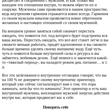
расцветает в соединении с мужским. И как только мы
находим эти отношения внутри, то можем обрести их и
снаружи. Мужчины сами проявляются в нашем пространстве,
ведь внутренняя гармония отражается вовне всегда. Гармония
со своим мужским началом проявляется вовне обретением
желанных и настоящих отношений со своим мужчиной.
На внешнем уровне заняться собой означает перестать
ожидать, что появится тот, под которого будет подстроена вся
ваша жизнь. Перестать ожидать, что вот-вот станет легче и вы
сможете меньше работать, придёт вдохновение и вы сможете
больше времени уделять своему внешнему виду. Ещё чуть-
чуть и появится больше внутренней силы и ресурса и вы
займетесь любимым делом. Ещё немного и закончится какой-
то «тяжелый период», вы наладите режим дня, питание… и т.
д.
Все эти затягивания и внутренние отговорки говорят, что вы
на 100 % не доверяете своему внутреннему ориентиру,
который уже сейчас сигнализирует вам о том, что пора
начинать, хотя бы что-то начинать! Этот ориентир и есть ваш
внутренний мужчина, воплощение мужской энергии действия
внутри вас, которая продвигает вас к себе.
Поверить себе