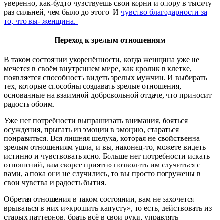
уверенно, как-будто чувствуешь свои корни и опору в тысячу
раз сильней, чем было до этого. И
чувство благодарности за
то, что вы- женщина.
Переход к зрелым отношениям
В таком состоянии укоренённости, когда женщина уже не
мечется в своём внутреннем мире, как кролик в клетке,
появляется способность видеть зрелых мужчин. И выбирать
тех, которые способны создавать зрелые отношения,
основанные на взаимной добровольной отдаче, что приносит
радость обоим.
Уже нет потребности выпрашивать внимания, бояться
осуждения, прыгать из эмоции в эмоцию, стараться
понравиться. Вся лишняя шелуха, которая не свойственна
зрелым отношениям ушла, и вы, наконец-то, можете видеть
истинно и чувствовать ясно. Больше нет потребности искать
отношений, вам скорее приятно позволить им случиться с
вами, а пока они не случились, то вы просто погружены в
свои чувства и радость бытия.
Обретая отношения в таком состоянии, вам не захочется
врываться в них и»крошить капусту», то есть, действовать из
старых паттернов, брать всё в свои руки, управлять