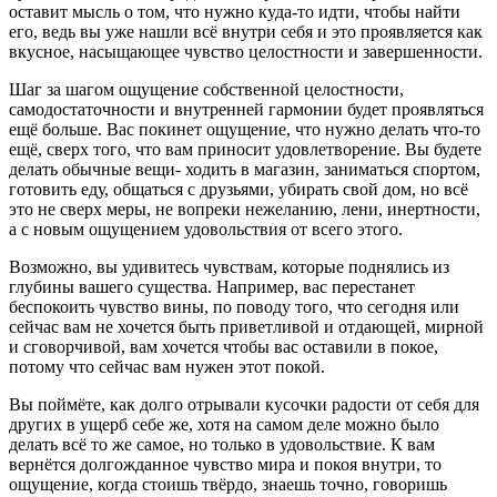
оставит мысль о том, что нужно куда-то идти, чтобы найти
его, ведь вы уже нашли всё внутри себя и это проявляется как
вкусное, насыщающее чувство целостности и завершенности.
Шаг за шагом ощущение собственной целостности,
самодостаточности и внутренней гармонии будет проявляться
ещё больше. Вас покинет ощущение, что нужно делать что-то
ещё, сверх того, что вам приносит удовлетворение. Вы будете
делать обычные вещи- ходить в магазин, заниматься спортом,
готовить еду, общаться с друзьями, убирать свой дом, но всё
это не сверх меры, не вопреки нежеланию, лени, инертности,
а с новым ощущением удовольствия от всего этого.
Возможно, вы удивитесь чувствам, которые поднялись из
глубины вашего существа. Например, вас перестанет
беспокоить чувство вины, по поводу того, что сегодня или
сейчас вам не хочется быть приветливой и отдающей, мирной
и сговорчивой, вам хочется чтобы вас оставили в покое,
потому что сейчас вам нужен этот покой.
Вы поймёте, как долго отрывали кусочки радости от себя для
других в ущерб себе же, хотя на самом деле можно было
делать всё то же самое, но только в удовольствие. К вам
вернётся долгожданное чувство мира и покоя внутри, то
ощущение, когда стоишь твёрдо, знаешь точно, говоришь