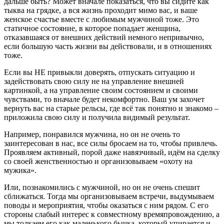
дальше быть? Может вначале показаться, что вы сидите как
тыква на грядке, а вся жизнь проходит мимо вас, и ваше
женское счастье вместе с любимым мужчиной тоже. Это
статичное состояние, в которое попадает женщина,
отказавшаяся от внешних действий немного непривычно,
если большую часть жизни вы действовали, и в отношениях
тоже.
Если вы НЕ привыкли доверять, отпускать ситуацию и
задействовать свою силу не на управление внешней
картинкой, а на управление своим состоянием и своими
чувствами, то вначале будет некомфортно. Ваш ум захочет
вернуть вас на старые рельсы, где всё так понятно и знакомо –
приложила свою силу и получила видимый результат.
Например, понравился мужчина, но он не очень то
заинтересован в нас, все силы бросаем на то, чтобы привлечь.
Проявляем активный, порой даже навязчивый, идём на сделку
со своей женственностью и организовываем «охоту на
мужика».
Или, познакомились с мужчиной, но он не очень спешит
сближаться. Тогда мы организовываем встречи, выдумываем
поводы и мероприятия, чтобы оказаться с ним рядом. С его
стороны слабый интерес к совместному времяпровождению, а
мы толкаем его как маленького бычка, который упирается и