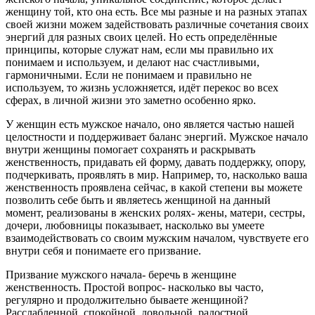
женщину той, кто она есть. Все мы разные и на разных этапах
своей жизни можем задействовать различные сочетания своих
энергий для разных своих целей. Но есть определённые
принципы, которые служат нам, если мы правильно их
понимаем и используем, и делают нас счастливыми,
гармоничными. Если не понимаем и правильно не
используем, то жизнь усложняется, идёт перекос во всех
сферах, в личной жизни это заметно особенно ярко.
У женщин есть мужское начало, оно является частью нашей
целостности и поддерживает баланс энергий. Мужское начало
внутри женщины помогает сохранять и раскрывать
женственность, придавать ей форму, давать поддержку, опору,
подчеркивать, проявлять в мир. Например, то, насколько ваша
женственность проявлена сейчас, в какой степени вы можете
позволить себе быть и являетесь женщиной на данный
момент, реализованы в женских ролях- жены, матери, сестры,
дочери, любовницы показывает, насколько вы умеете
взаимодействовать со своим мужским началом, чувствуете его
внутри себя и понимаете его призвание.
Призвание мужского начала- беречь в женщине
женственность. Простой вопрос- насколько вы часто,
регулярно и продолжительно бываете женщиной?
Расслабленной, спокойной, довольной, радостной,