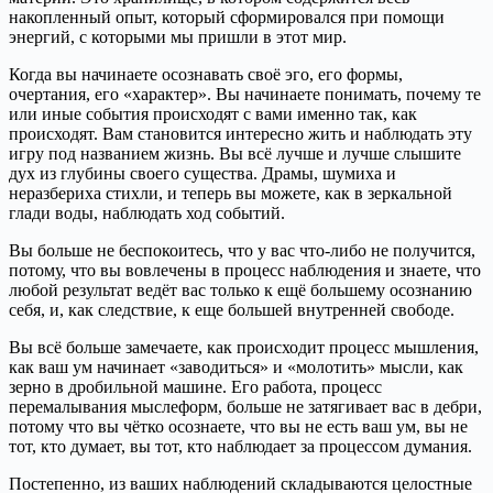
накопленный опыт, который сформировался при помощи
энергий, с которыми мы пришли в этот мир.
Когда вы начинаете осознавать своё эго, его формы,
очертания, его «характер». Вы начинаете понимать, почему те
или иные события происходят с вами именно так, как
происходят. Вам становится интересно жить и наблюдать эту
игру под названием жизнь. Вы всё лучше и лучше слышите
дух из глубины своего существа. Драмы, шумиха и
неразбериха стихли, и теперь вы можете, как в зеркальной
глади воды, наблюдать ход событий.
Вы больше не беспокоитесь, что у вас что-либо не получится,
потому, что вы вовлечены в процесс наблюдения и знаете, что
любой результат ведёт вас только к ещё большему осознанию
себя, и, как следствие, к еще большей внутренней свободе.
Вы всё больше замечаете, как происходит процесс мышления,
как ваш ум начинает «заводиться» и «молотить» мысли, как
зерно в дробильной машине. Его работа, процесс
перемалывания мыслеформ, больше не затягивает вас в дебри,
потому что вы чётко осознаете, что вы не есть ваш ум, вы не
тот, кто думает, вы тот, кто наблюдает за процессом думания.
Постепенно, из ваших наблюдений складываются целостные