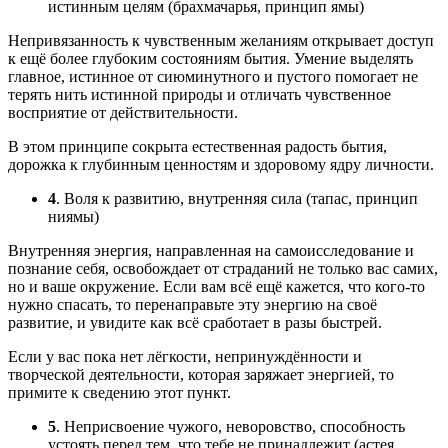
истинным целям (брахмачарья, принцип ямы)
Непривязанность к чувственным желаниям открывает доступ
к ещё более глубоким состояниям бытия. Умение выделять
главное, истинное от сиюминутного и пустого помогает не
терять нить истинной природы и отличать чувственное
восприятие от действительности.
В этом принципе сокрыта естественная радость бытия,
дорожка к глубинным ценностям и здоровому ядру личности.
4
. Воля к развитию, внутренняя сила (тапас, принцип
ниямы)
Внутренняя энергия, направленная на самоисследование и
познание себя, освобождает от страданий не только вас самих,
но и ваше окружение. Если вам всё ещё кажется, что кого-то
нужно спасать, то перенаправьте эту энергию на своё
развитие, и увидите как всё сработает в разы быстрей.
Если у вас пока нет лёгкости, непринуждённости и
творческой деятельности, которая заряжает энергией, то
примите к сведению этот пункт.
5
. Неприсвоение чужого, неворовство, способность
устоять перед тем, что тебе не принадлежит (астея,