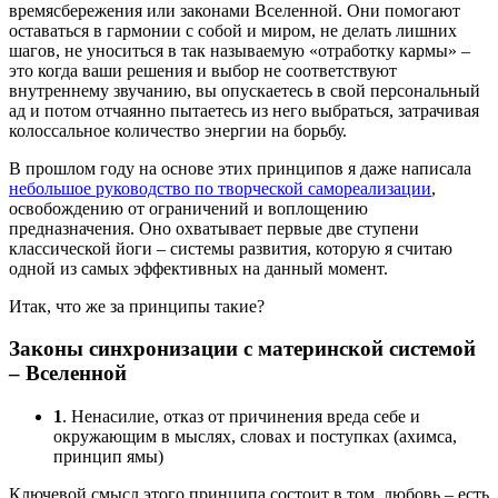
времясбережения или законами Вселенной. Они помогают
оставаться в гармонии с собой и миром, не делать лишних
шагов, не уноситься в так называемую «отработку кармы» –
это когда ваши решения и выбор не соответствуют
внутреннему звучанию, вы опускаетесь в свой персональный
ад и потом отчаянно пытаетесь из него выбраться, затрачивая
колоссальное количество энергии на борьбу.
В прошлом году на основе этих принципов я даже написала
небольшое руководство по творческой самореализации
,
освобождению от ограничений и воплощению
предназначения. Оно охватывает первые две ступени
классической йоги – системы развития, которую я считаю
одной из самых эффективных на данный момент.
Итак, что же за принципы такие?
Законы синхронизации с материнской системой
– Вселенной
1
. Ненасилие, отказ от причинения вреда себе и
окружающим в мыслях, словах и поступках (ахимса,
принцип ямы)
Ключевой смысл этого принципа состоит в том, любовь – есть