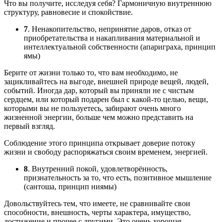
Что вы получите, исследуя себя? Гармоничную внутреннюю
структуру, равновесие и спокойствие.
7
. Ненакопительство, непринятие даров, отказ от
приобретательства и накапливания материальной и
интеллектуальной собственности (апариграха, принцип
ямы)
Берите от жизни только то, что вам необходимо, не
зацикливайтесь на выгоде, внешней природе вещей, людей,
событий. Иногда дар, который вы приняли не с чистым
сердцем, или который подарен был с какой-то целью, вещи,
которыми вы не пользуетесь, забирают очень много
жизненной энергии, больше чем можно представить на
первый взгляд.
Соблюдение этого принципа открывает доверие потоку
жизни и свободу распоряжаться своим временем, энергией.
8
. Внутренний покой, удовлетворённость,
признательность за то, что есть, позитивное мышление
(сантоша, принцип ниямы)
Довольствуйтесь тем, что имеете, не сравнивайте свои
способности, внешность, черты характера, имущество,
достижение и прочее с другими. Это очень хорошая