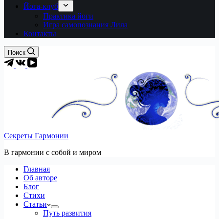
Йога-клуб
Практика йоги
Игра самопознания Лила
Контакты
Поиск
Секреты Гармонии
В гармонии c собой и миром
Главная
Об авторе
Блог
Стихи
Статьи
Путь развития